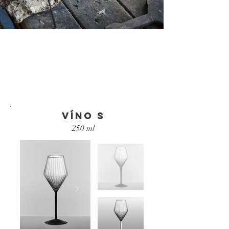
víno s
250 ml