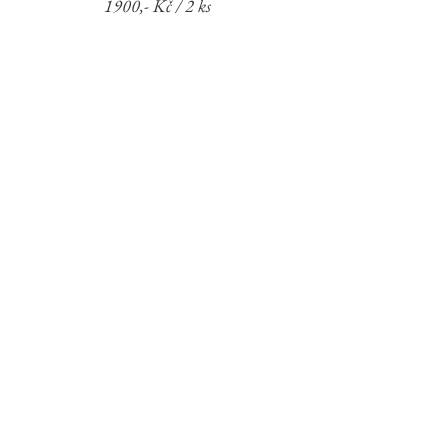
1900,- Kč / 2 ks
poptat
aktuální
výprodej