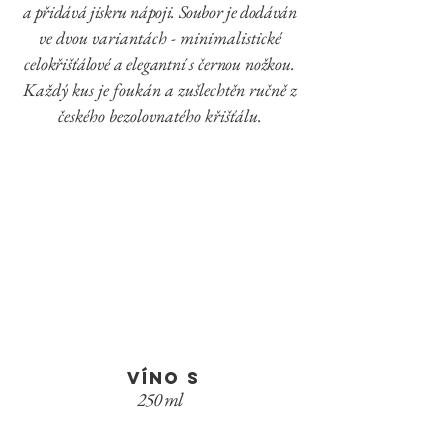
a přidává jiskru nápoji. Soubor je dodáván
ve dvou variantách - minimalistické
celokřišťálové a elegantní s černou nožkou.
Každý kus je foukán a zušlechtěn ručně
z
českého bezolovnatého křišťálu.​
víno S
250 ml