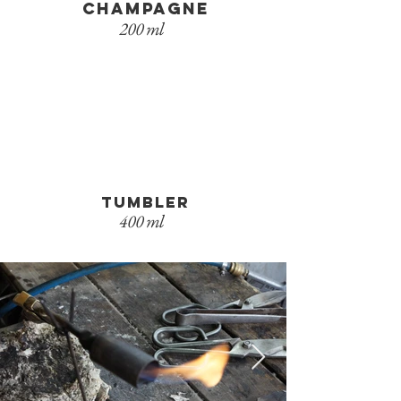
champagne
200 ml
tumbler
400 ml